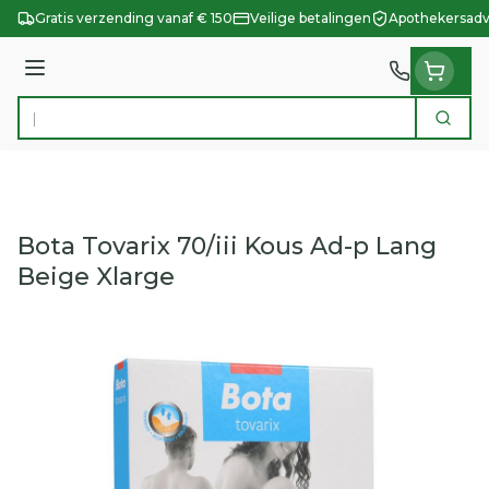
Ga naar de inhoud
Gratis verzending vanaf € 150
Veilige betalingen
Apothekersadv
Menu
Zoek
Product, merk, categorie...
Bota Tovarix 70/iii Kous Ad-p Lang
Beige Xlarge