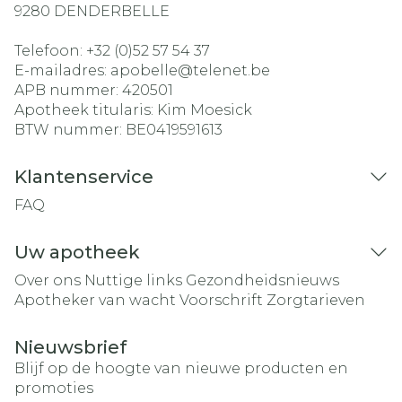
9280
DENDERBELLE
Telefoon:
+32 (0)52 57 54 37
E-mailadres:
apobelle@
telenet.be
APB nummer:
420501
Apotheek titularis:
Kim Moesick
BTW nummer:
BE0419591613
Klantenservice
FAQ
Uw apotheek
Over ons
Nuttige links
Gezondheidsnieuws
Apotheker van wacht
Voorschrift
Zorgtarieven
Nieuwsbrief
Blijf op de hoogte van nieuwe producten en
promoties