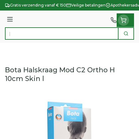
Ga naar de inhoud
Gratis verzending vanaf € 150
Veilige betalingen
Apothekersadv
Menu
Zoek
Product, merk, categorie...
Bota Halskraag Mod C2 Ortho H
10cm Skin l