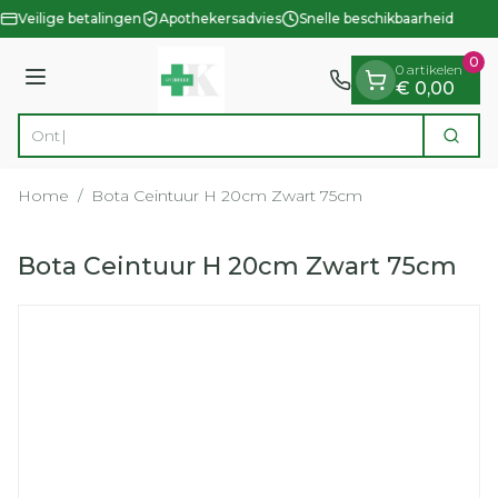
Dia 1 van 1
Ga naar de inhoud
Veilige betalingen
Apothekersadvies
Snelle beschikbaarheid
0
0 artikelen
Menu
€ 0,00
Zoek
Product, merk, categorie...
Home
/
Bota Ceintuur H 20cm Zwart 75cm
Bota Ceintuur H 20cm Zwart 75cm