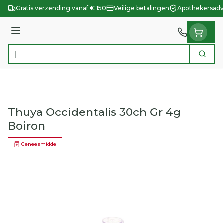
Ga naar de inhoud
Gratis verzending vanaf € 150
Veilige betalingen
Apothekersadv
Menu
Zoek
Product, merk, categorie...
Thuya Occidentalis 30ch Gr 4g
Boiron
Geneesmiddel