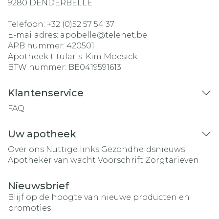
9280
DENDERBELLE
Telefoon:
+32 (0)52 57 54 37
E-mailadres:
apobelle@
telenet.be
APB nummer:
420501
Apotheek titularis:
Kim Moesick
BTW nummer:
BE0419591613
Klantenservice
FAQ
Uw apotheek
Over ons
Nuttige links
Gezondheidsnieuws
Apotheker van wacht
Voorschrift
Zorgtarieven
Nieuwsbrief
Blijf op de hoogte van nieuwe producten en
promoties