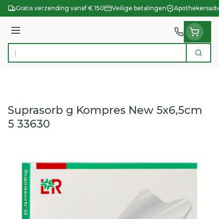
Ga naar de inhoud
Gratis verzending vanaf € 150
Veilige betalingen
Apothekersadv
Menu
Zoek
Product, merk, categorie...
Suprasorb g Kompres New 5x6,5cm
5 33630