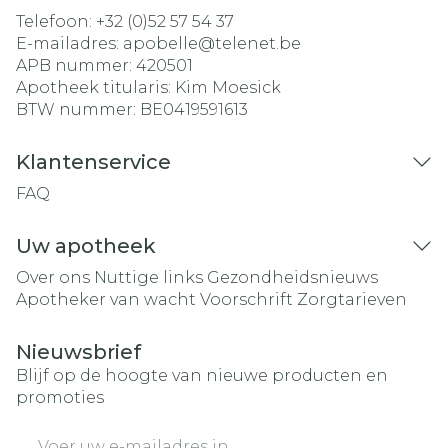
Telefoon:
+32 (0)52 57 54 37
E-mailadres:
apobelle@
telenet.be
APB nummer:
420501
Apotheek titularis:
Kim Moesick
BTW nummer:
BE0419591613
Klantenservice
FAQ
Uw apotheek
Over ons
Nuttige links
Gezondheidsnieuws
Apotheker van wacht
Voorschrift
Zorgtarieven
Nieuwsbrief
Blijf op de hoogte van nieuwe producten en
promoties
E-mail adres