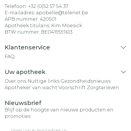
Telefoon:
+32 (0)52 57 54 37
E-mailadres:
apobelle@
telenet.be
APB nummer:
420501
Apotheek titularis:
Kim Moesick
BTW nummer:
BE0419591613
Klantenservice
FAQ
Uw apotheek
Over ons
Nuttige links
Gezondheidsnieuws
Apotheker van wacht
Voorschrift
Zorgtarieven
Nieuwsbrief
Blijf op de hoogte van nieuwe producten en
promoties
E-mail adres