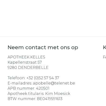
Neem contact met ons op
K
APOTHEEK KELLES
F
Kapellenstraat 57
9280
DENDERBELLE
Telefoon:
+32 (0)52 57 54 37
E-mailadres:
apobelle@
telenet.be
APB nummer:
420501
Apotheek titularis:
Kim Moesick
BTW nummer:
BE0419591613