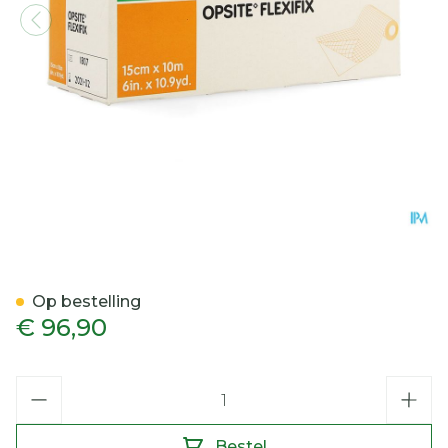
Opsite Flexifix 15cmx10m
Op bestelling
€ 96,90
Aantal
Bestel