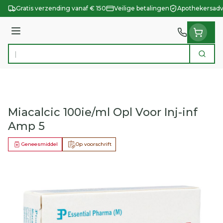
Ga naar de inhoud
Gratis verzending vanaf € 150
Veilige betalingen
Apothekersadv
Menu
Zoek
Product, merk, categorie...
Miacalcic 100ie/ml Opl Voor Inj-inf
Amp 5
Geneesmiddel
Op voorschrift