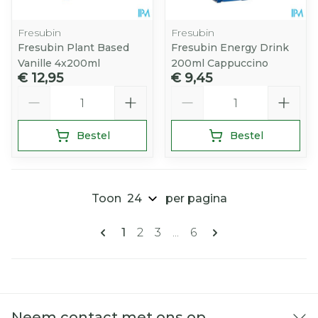
Fresubin
Fresubin
Fresubin Plant Based
Fresubin Energy Drink
Vanille 4x200ml
200ml Cappuccino
€ 12,95
€ 9,45
Aantal
Aantal
Bestel
Bestel
Toon
per pagina
Pagina's
U lees momenteel pagina
Pagina
Pagina
Pagina
1
2
3
...
6
Neem contact met ons op