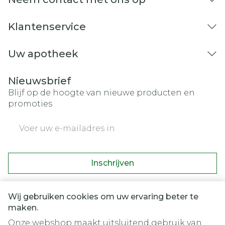
Klantenservice
Uw apotheek
Nieuwsbrief
Blijf op de hoogte van nieuwe producten en
promoties
E-mail adres
Inschrijven
Door op inschrijven te klikken, schrijft u zich in voor onze
nieuwsbrief en gaat u akkoord met onze
privacy policy
.
Wij gebruiken cookies om uw ervaring beter te
maken.
Onze webshop maakt uitsluitend gebruik van