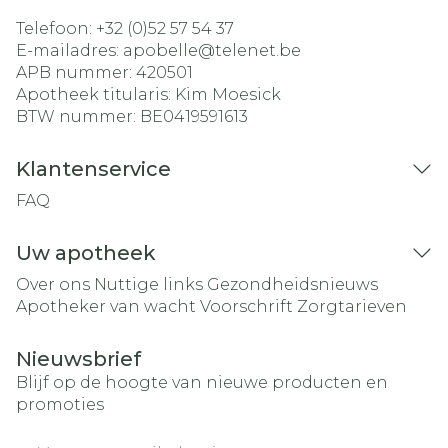
Telefoon:
+32 (0)52 57 54 37
E-mailadres:
apobelle@
telenet.be
APB nummer:
420501
Apotheek titularis:
Kim Moesick
BTW nummer:
BE0419591613
Klantenservice
FAQ
Uw apotheek
Over ons
Nuttige links
Gezondheidsnieuws
Apotheker van wacht
Voorschrift
Zorgtarieven
Nieuwsbrief
Blijf op de hoogte van nieuwe producten en
promoties
E-mail adres