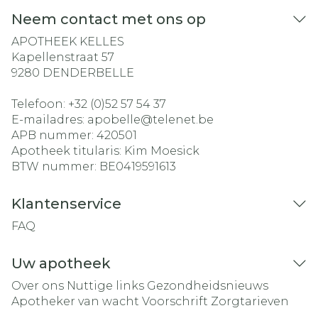
Neem contact met ons op
APOTHEEK KELLES
Kapellenstraat 57
9280
DENDERBELLE
Telefoon:
+32 (0)52 57 54 37
E-mailadres:
apobelle@
telenet.be
APB nummer:
420501
Apotheek titularis:
Kim Moesick
BTW nummer:
BE0419591613
Klantenservice
FAQ
Uw apotheek
Over ons
Nuttige links
Gezondheidsnieuws
Apotheker van wacht
Voorschrift
Zorgtarieven