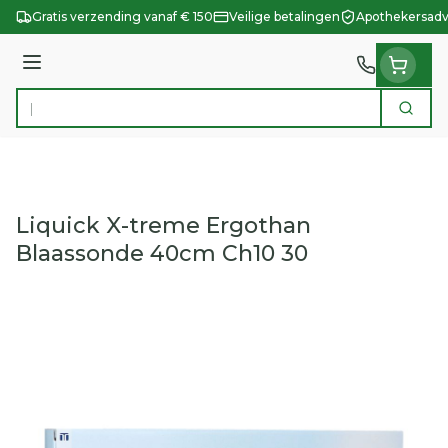
Ga naar de inhoud
Gratis verzending vanaf € 150
Veilige betalingen
Apothekersadv
Menu
Zoek
Product, merk, categorie...
Liquick X-treme Ergothan
Blaassonde 40cm Ch10 30