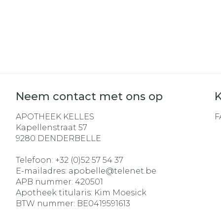
Neem contact met ons op
K
APOTHEEK KELLES
F
Kapellenstraat 57
9280
DENDERBELLE
Telefoon:
+32 (0)52 57 54 37
E-mailadres:
apobelle@
telenet.be
APB nummer:
420501
Apotheek titularis:
Kim Moesick
BTW nummer:
BE0419591613