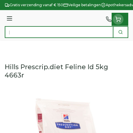
Ga naar de inhoud
Gratis verzending vanaf € 150
Veilige betalingen
Apothekersadv
Menu
Zoek
Product, merk, categorie...
Hills Prescrip.diet Feline Id 5kg
4663r