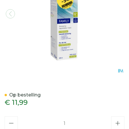
Febelcare Physio Spray H
Op bestelling
€ 11,99
Aantal