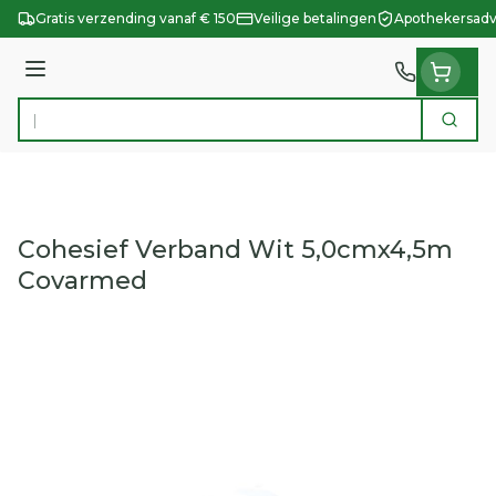
Ga naar de inhoud
Gratis verzending vanaf € 150
Veilige betalingen
Apothekersadv
Menu
Zoek
Product, merk, categorie...
Cohesief Verband Wit 5,0cmx4,5m
Covarmed