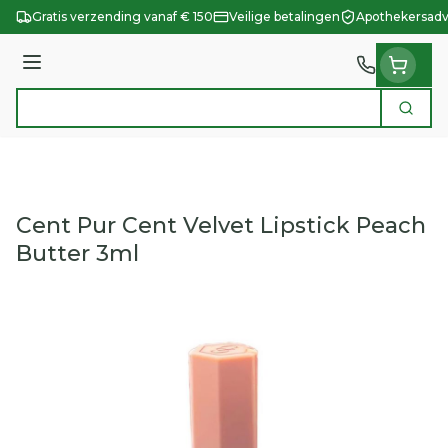
Ga naar de inhoud
Gratis verzending vanaf € 150
Veilige betalingen
Apothekersadv
Menu
Zoek
Product, merk, categorie...
Cent Pur Cent Velvet Lipstick Peach
Butter 3ml