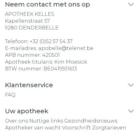
Neem contact met ons op
APOTHEEK KELLES
Kapellenstraat 57
9280
DENDERBELLE
Telefoon:
+32 (0)52 57 54 37
E-mailadres:
apobelle@
telenet.be
APB nummer:
420501
Apotheek titularis:
Kim Moesick
BTW nummer:
BE0419591613
Klantenservice
FAQ
Uw apotheek
Over ons
Nuttige links
Gezondheidsnieuws
Apotheker van wacht
Voorschrift
Zorgtarieven