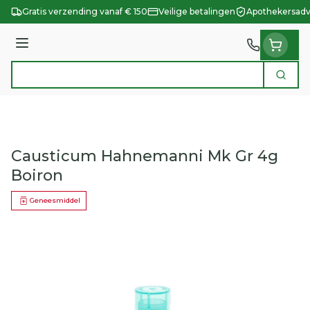
Ga naar de inhoud
Gratis verzending vanaf € 150
Veilige betalingen
Apothekersadv
Menu
Zoek
Product, merk, categorie...
Causticum Hahnemanni Mk Gr 4g
Boiron
Geneesmiddel