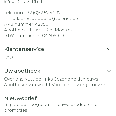
9280
DENDERBELLE
Telefoon:
+32 (0)52 57 54 37
E-mailadres:
apobelle@
telenet.be
APB nummer:
420501
Apotheek titularis:
Kim Moesick
BTW nummer:
BE0419591613
Klantenservice
FAQ
Uw apotheek
Over ons
Nuttige links
Gezondheidsnieuws
Apotheker van wacht
Voorschrift
Zorgtarieven
Nieuwsbrief
Blijf op de hoogte van nieuwe producten en
promoties