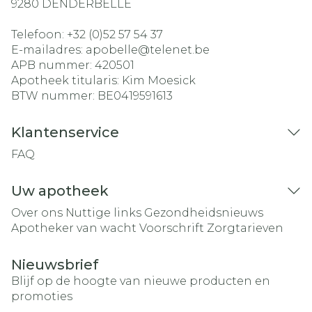
9280
DENDERBELLE
Telefoon:
+32 (0)52 57 54 37
E-mailadres:
apobelle@
telenet.be
APB nummer:
420501
Apotheek titularis:
Kim Moesick
BTW nummer:
BE0419591613
Klantenservice
FAQ
Uw apotheek
Over ons
Nuttige links
Gezondheidsnieuws
Apotheker van wacht
Voorschrift
Zorgtarieven
Nieuwsbrief
Blijf op de hoogte van nieuwe producten en
promoties