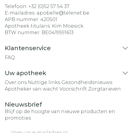
Telefoon:
+32 (0)52 57 54 37
E-mailadres:
apobelle@
telenet.be
APB nummer:
420501
Apotheek titularis:
Kim Moesick
BTW nummer:
BE0419591613
Klantenservice
FAQ
Uw apotheek
Over ons
Nuttige links
Gezondheidsnieuws
Apotheker van wacht
Voorschrift
Zorgtarieven
Nieuwsbrief
Blijf op de hoogte van nieuwe producten en
promoties
E-mail adres