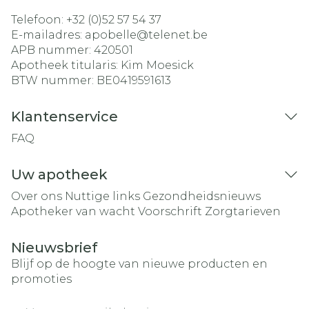
Telefoon:
+32 (0)52 57 54 37
E-mailadres:
apobelle@
telenet.be
APB nummer:
420501
Apotheek titularis:
Kim Moesick
BTW nummer:
BE0419591613
Klantenservice
FAQ
Uw apotheek
Over ons
Nuttige links
Gezondheidsnieuws
Apotheker van wacht
Voorschrift
Zorgtarieven
Nieuwsbrief
Blijf op de hoogte van nieuwe producten en
promoties
E-mail adres