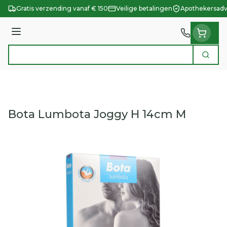
Ga naar de inhoud
Gratis verzending vanaf € 150
Veilige betalingen
Apothekersadv
Menu
Zoek
Product, merk, categorie...
Bota Lumbota Joggy H 14cm M