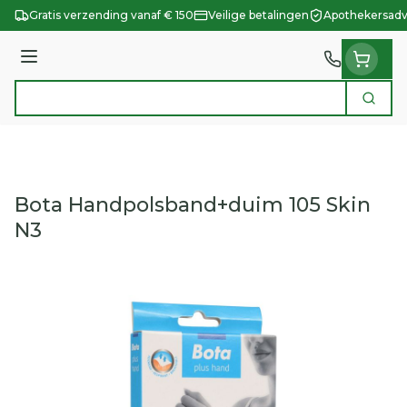
Ga naar de inhoud
Gratis verzending vanaf € 150
Veilige betalingen
Apothekersadv
Menu
Zoek
Product, merk, categorie...
Bota Handpolsband+duim 105 Skin
N3